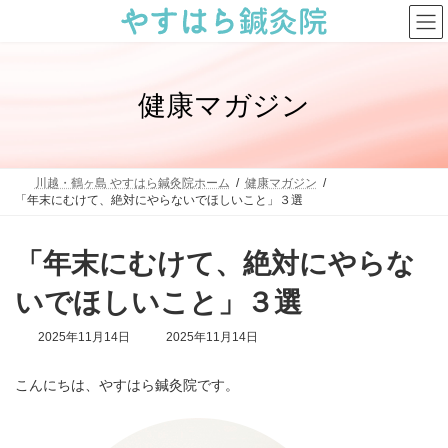
コ
ナ
ン
ビ
テ
ゲ
ン
ー
ツ
シ
へ
ョ
健康マガジン
ス
ン
キ
に
ッ
移
プ
動
川越・鶴ヶ島 やすはら鍼灸院ホーム
健康マガジン
「年末にむけて、絶対にやらないでほしいこと」３選
「年末にむけて、絶対にやらな
いでほしいこと」３選
最
2025年11月14日
2025年11月14日
終
更
こんにちは、やすはら鍼灸院です。
新
日
時
: